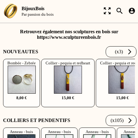
BijouxBois
Par passion du bois
Retrouvez également nos sculptures en bois sur
https://www.sculptureenbois.fr
NOUVEAUTES
(x3)
Bombée - Zebrée
Collier - pequia et redheart
Collier - pequia et red
8,00 €
15,00 €
15,00 €
COLLIERS ET PENDENTIFS
(x105)
Anneau - buis
Anneau - buis
Anneau - buis
Anneau -