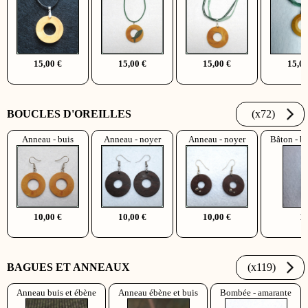
15,00 €
15,00 €
15,00 €
15,00
BOUCLES D'OREILLES
(x72)
Anneau - buis
Anneau - noyer
Anneau - noyer
Bâton - bo
10,00 €
10,00 €
10,00 €
10
BAGUES ET ANNEAUX
(x119)
Anneau buis et ébène
Anneau ébène et buis
Bombée - amarante