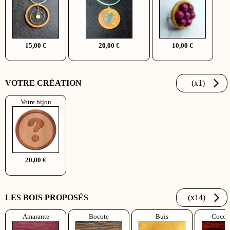
15,00 €
20,00 €
10,00 €
VOTRE CRÉATION
(x1)
Votre bijou
20,00 €
LES BOIS PROPOSÉS
(x14)
Amarante
Bocote
Buis
Cocob