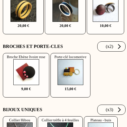
20,00 €
20,00 €
10,00 €
BROCHES ET PORTE-CLES
(x2)
Broche Ebène Ivoire rose
Porte-clé locomotive
9,00 €
15,00 €
BIJOUX UNIQUES
(x3)
Collier Hibou
Collier trèfle à 4 feuilles
Plateau - buis