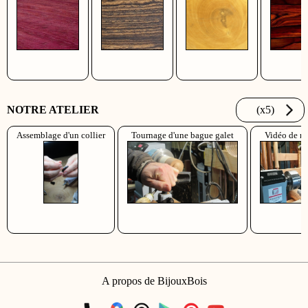
NOTRE ATELIER
(x5)
Assemblage d'un collier
Tournage d'une bague galet
Vidéo de not
A propos de BijouxBois